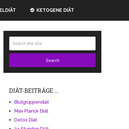
ELDIÄT
KETOGENE DIÄT
DIÄT-BEITRÄGE …
Blutgruppendiät
Max Planck Diät
Detox Diät
24 Stunden Diät