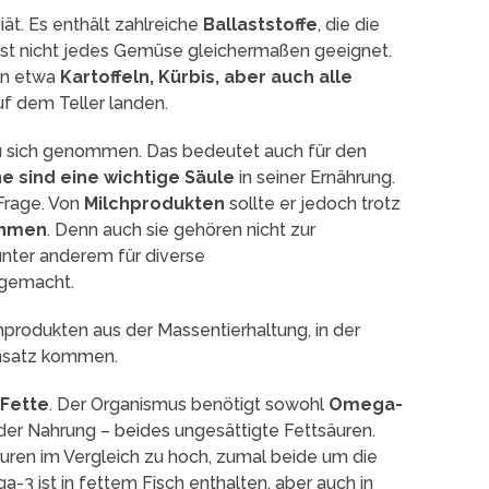
ät. Es enthält zahlreiche
Ballaststoffe
, die die
ist nicht jedes Gemüse gleichermaßen geeignet.
en etwa
Kartoffeln, Kürbis, aber auch alle
f dem Teller landen.
 zu sich genommen. Das bedeutet auch für den
ne sind eine wichtige Säule
in seiner Ernährung.
Frage. Von
Milchprodukten
sollte er jedoch trotz
ehmen
. Denn auch sie gehören nicht zur
nter anderem für diverse
 gemacht.
hprodukten aus der Massentierhaltung, in der
insatz kommen.
Fette
. Der Organismus benötigt sowohl
Omega-
der Nahrung – beides ungesättigte Fettsäuren.
äuren im Vergleich zu hoch, zumal beide um die
-3 ist in fettem Fisch enthalten, aber auch in