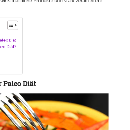
wirtschaftliche Produkte und stark verarbeitete
aleo Diät
leo Diät?
 Paleo Diät