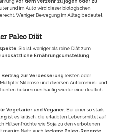
Nahrung
vor dem Verzehr zu jagen oder zu
uter und im Auto wird dieser biologischen
erecht. Weniger Bewegung im Alltag bedeutet
er Paleo Diät
Aspekte
. Sie ist weniger als reine Diät zum
grundsätzliche Ernährungsumstellung
n
Beitrag zur Verbesserung
leisten oder
 Multipler Sklerose und diversen Autoimmun- und
tienten bekommen häufig wieder eine deutlich
für Vegetarier und Veganer
. Bei einer so stark
ung
ist es kritisch, die erlaubten Lebensmittel auf
uch Hülsenfrüchte wie Soja zu den verbotenen
et man im Netz auch
leckere Paleo-Rezepte
,