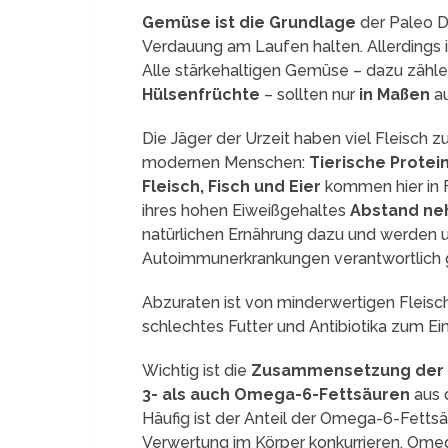
Gemüse ist die Grundlage
der Paleo Di
Verdauung am Laufen halten. Allerdings 
Alle stärkehaltigen Gemüse – dazu zähl
Hülsenfrüchte
– sollten nur
in Maßen
au
Die Jäger der Urzeit haben viel Fleisch
modernen Menschen:
Tierische Protei
Fleisch, Fisch und Eier
kommen hier in 
ihres hohen Eiweißgehaltes
Abstand n
natürlichen Ernährung dazu und werden u
Autoimmunerkrankungen verantwortlich
Abzuraten ist von minderwertigen Fleisc
schlechtes Futter und Antibiotika zum E
Wichtig ist die
Zusammensetzung der 
3- als auch Omega-6-Fettsäuren
aus 
Häufig ist der Anteil der Omega-6-Fetts
Verwertung im Körper konkurrieren. Omega