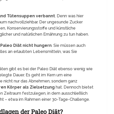
 und Tütensuppen verbannt
. Denn was hier
st kaum nachvollziehbar. Der ungesunde Zucker
men, Konservierungsstoffe und künstliche
glicher und natürlichen Ernährung zu tun haben.
 Paleo Diät nicht hungern
. Sie müssen auch
lles an erlaubten Lebensmitteln, was Sie
äten gibt es bei der Paleo Diät ebenso wenig wie
elegte Dauer. Es geht im Kern um eine
die nicht nur das Abnehmen, sondern ganz
ren Körper als Zielsetzung
hat. Dennoch bietet
n Zeitraum festzulegen, in dem ausschließlich
t – etwa im Rahmen einer 30-Tage-Challenge.
dlagen der Paleo Diät?