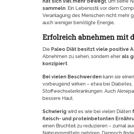
hat sich viel mehr bewegt
, um seine 
sammeln
. Ein Lebensstil vor dem Comp
Veranlagung des Menschen nicht mehr g
auch weniger benötigte Energie.
Erfolreich abnehmen mit d
Die
Paleo Diät besitzt viele positive 
Abnehmen zu sehen, sondern eher
als 
konzipiert
.
Bei vielen Beschwerden
kann sie eine
vorbeugend wirken – etwa bei Diabetes,
Stoffwechselerkrankungen. Auch Aknepa
bessere Haut.
Schwierig
wird es wie bei vielen Diäten
fleisch- und proteinbetonten Ernähr
einen Bruchteil zu reduzieren – zumal a
Nahrungsmitteln gehören. Dennoch find